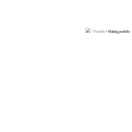
> Portfolio
> Making portfolio